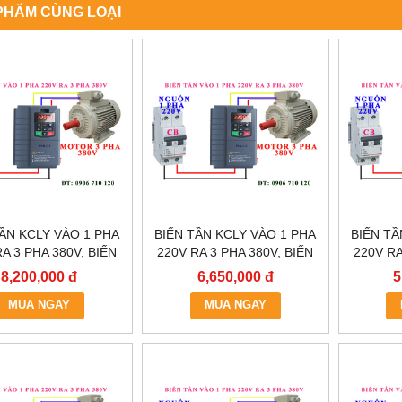
PHẨM CÙNG LOẠI
TẦN KCLY VÀO 1 PHA
BIẾN TẦN KCLY VÀO 1 PHA
BIẾN TẦ
A 3 PHA 380V, BIẾN
220V RA 3 PHA 380V, BIẾN
220V RA
LY KOC600-011GT3-
TẦN KCLY KOC600-
TẦN
8,200,000 đ
6,650,000 đ
5
B
7R5GT3-B
MUA NGAY
MUA NGAY