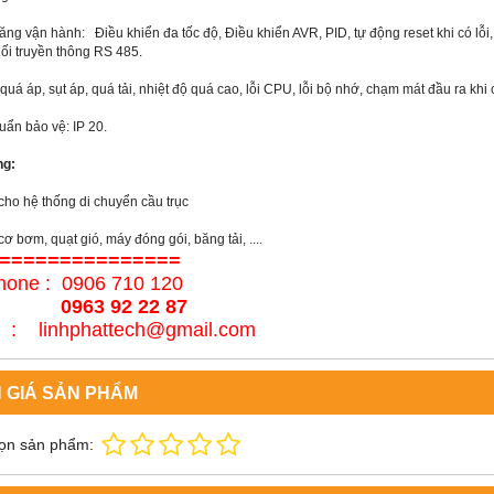
ăng vận hành: Điều khiển đa tốc độ, Điều khiển AVR, PID, tự động reset khi có lỗ
nối truyền thông RS 485.
quá áp, sụt áp, quá tải, nhiệt độ quá cao, lỗi CPU, lỗi bộ nhớ, chạm mát đầu ra kh
uẩn bảo vệ: IP 20.
ng:
cho hệ thống di chuyển cầu trục
ơ bơm, quạt gió, máy đóng gói, băng tải, ....
===============
hone : 0906 710 120
63 92 22 87
l : linhphattech@gmail.com
 GIÁ SẢN PHẨM
ọn sản phẩm: