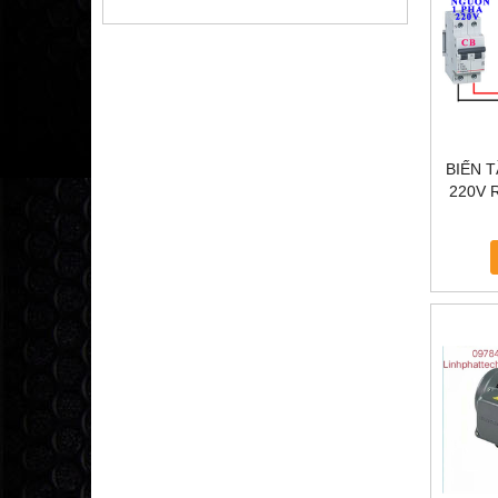
BIẾN 
220V R
TẦ