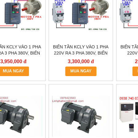
TẦN KCLY VÀO 1 PHA
BIẾN TẦN KCLY VÀO 1 PHA
BIẾN TẦ
A 3 PHA 380V, BIẾN
220V RA 3 PHA 380V, BIẾN
220V
N KCLY KOC600-
TẦN KCLY KOC600-
0.75KW
3,950,000 đ
3,300,000 đ
2
2R2GT3-B
1R5GT3-B
KOC
MUA NGAY
MUA NGAY