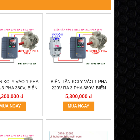
N KCLY VÀO 1 PHA
BIẾN TẦN KCLY VÀO 1 PHA
 3 PHA 380V, BIẾN
220V RA 3 PHA 380V, BIẾN
 KCLY KOC600-
TẦN KCLY KOC600-
,300,000 đ
5,300,000 đ
5R5GT3-B
3R7GT3-B
MUA NGAY
MUA NGAY