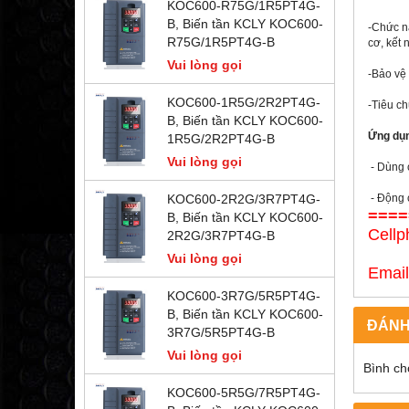
KOC600-R75G/1R5PT4G-
B, Biến tần KCLY KOC600-
-Chức n
R75G/1R5PT4G-B
cơ, kết 
Vui lòng gọi
-Bảo vệ 
KOC600-1R5G/2R2PT4G-
-Tiêu ch
B, Biến tần KCLY KOC600-
Ứng dụ
1R5G/2R2PT4G-B
Vui lòng gọi
- Dùng 
KOC600-2R2G/3R7PT4G-
- Động c
====
B, Biến tần KCLY KOC600-
Cellp
2R2G/3R7PT4G-B
09
Vui lòng gọi
Emai
KOC600-3R7G/5R5PT4G-
B, Biến tần KCLY KOC600-
ĐÁNH
3R7G/5R5PT4G-B
Vui lòng gọi
Bình ch
KOC600-5R5G/7R5PT4G-