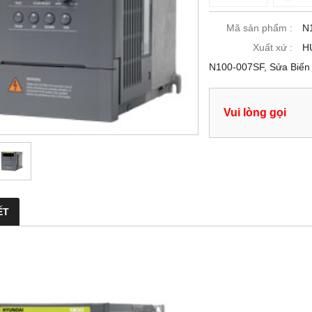
Mã sản phẩm :
N
Xuất xứ :
H
N100-007SF, Sửa Biến 
Vui lòng gọi
ẾT