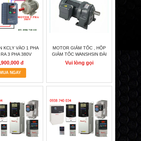
N KCLY VÀO 1 PHA
MOTOR GIẢM TỐC , HỘP
 RA 3 PHA 380V
GIẢM TỐC WANSHSIN ĐÀI
, BIẾN TẦN KCLY
LOAN GH40-2200-3S /
,900,000 đ
Vui lòng gọi
600-R75GT3-B
2.2KW 2200W 3HP
MUA NGAY