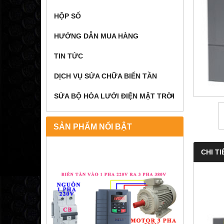
HỘP SỐ
HƯỚNG DẪN MUA HÀNG
TIN TỨC
DỊCH VỤ SỬA CHỮA BIẾN TẦN
SỬA BỘ HÒA LƯỚI ĐIỆN MẶT TRỜI
SẢN PHẨM NỔI BẬT
CHI TI