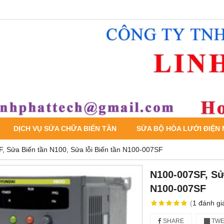
DỊCH VỤ SỬA CHỮA BIẾN TẦN
SỬA BỘ HÒA LƯỚI ĐIỆN
, Sửa Biến tần N100, Sửa lỗi Biến tần N100-007SF
N100-007SF, Sửa
N100-007SF
(
1
đánh gi
SHARE
TWE