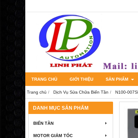
TRANG CHỦ
GIỚI THIỆU
SẢN PHẨM
Trang chủ
Dịch Vụ Sửa Chữa Biến Tần
N100-007SF
DANH MỤC SẢN PHẨM
BIẾN TẦN
MOTOR GIẢM TỐC