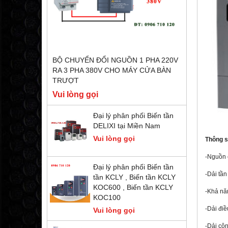
BỘ CHUYỂN ĐỔI NGUỒN 1 PHA 220V
RA 3 PHA 380V CHO MÁY CỬA BÀN
TRƯỢT
Vui lòng gọi
Đại lý phân phối Biến tần
DELIXI tại Miền Nam
Vui lòng gọi
Thông s
-Nguồn 
Đại lý phân phối Biến tần
-Dải tần
tần KCLY , Biến tần KCLY
KOC600 , Biến tần KCLY
-Khả nă
KOC100
-Dải điề
Vui lòng gọi
-Dải côn