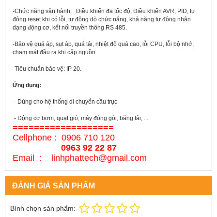
-Chức năng vận hành: Điều khiển đa tốc độ, Điều khiển AVR, PID, tự
động reset khi có lỗi, tự động dò chức năng, khả năng tự động nhận
dạng động cơ, kết nối truyền thông RS 485.
-Bảo vệ quá áp, sụt áp, quá tải, nhiệt độ quá cao, lỗi CPU, lỗi bộ nhớ,
chạm mát đầu ra khi cấp nguồn
-Tiêu chuẩn bảo vệ: IP 20.
Ứng dụng:
- Dùng cho hệ thống di chuyển cầu trục
- Động cơ bơm, quạt gió, máy đóng gói, băng tải, ....
===================
Cellphone : 0906 710 120
0963 92 22 87
Email : linhphattech@gmail.com
ĐÁNH GIÁ SẢN PHẨM
Bình chọn sản phẩm: