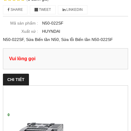
SHARE
TWEET
LINKEDIN
Mã sản phẩm :
N50-022SF
Xuất xứ :
HUYNDAI
N50-022SF, Sửa Biến tần N50, Sửa lỗi Biến tần N50-022SF
Vui lòng gọi
CHI TIẾT
0