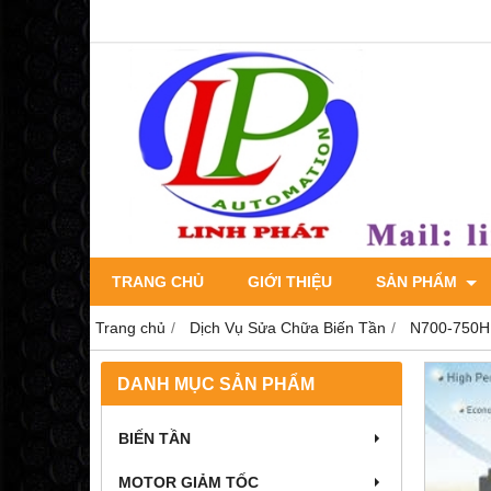
TRANG CHỦ
GIỚI THIỆU
SẢN PHẨM
Trang chủ
Dịch Vụ Sửa Chữa Biến Tần
N700-750HF
DANH MỤC SẢN PHẨM
BIẾN TẦN
MOTOR GIẢM TỐC