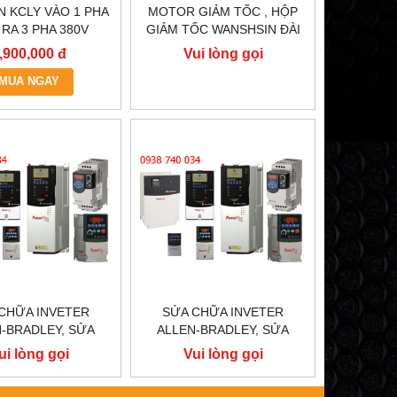
N KCLY VÀO 1 PHA
MOTOR GIẢM TỐC , HỘP
 RA 3 PHA 380V
GIẢM TỐC WANSHSIN ĐÀI
, BIẾN TẦN KCLY
LOAN GH40-2200-3S /
,900,000 đ
Vui lòng gọi
600-R75GT3-B
2.2KW 2200W 3HP
MUA NGAY
CHỮA INVETER
SỬA CHỮA INVETER
-BRADLEY, SỬA
ALLEN-BRADLEY, SỬA
ALLEN-BRADLEY
CHỮA ALLEN-BRADLEY
ui lòng gọi
Vui lòng gọi
ER FLEX 755
POWER FLEX 753