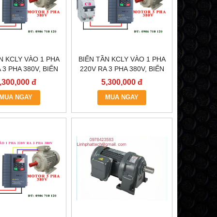
N KCLY VÀO 1 PHA
BIẾN TẦN KCLY VÀO 1 PHA
 3 PHA 380V, BIẾN
220V RA 3 PHA 380V, BIẾN
 KCLY KOC600-
TẦN KCLY KOC600-
,300,000 đ
5,300,000 đ
5R5GT3-B
3R7GT3-B
MUA NGAY
MUA NGAY