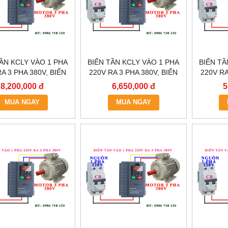
TẦN KCLY VÀO 1 PHA
BIẾN TẦN KCLY VÀO 1 PHA
BIẾN TẦ
A 3 PHA 380V, BIẾN
220V RA 3 PHA 380V, BIẾN
220V RA
LY KOC600-011GT3-
TẦN KCLY KOC600-
TẦN
8,200,000 đ
6,650,000 đ
5
B
7R5GT3-B
MUA NGAY
MUA NGAY