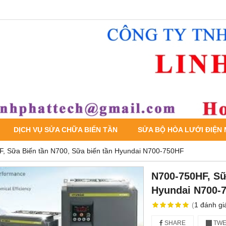
DỊCH VỤ SỬA CHỮA BIẾN TẦN
SỬA BỘ HÒA LƯỚI ĐIỆN
, Sữa Biến tần N700, Sữa biến tần Hyundai N700-750HF
N700-750HF, Sữ
Hyundai N700-
(
1
đánh gi
SHARE
TWE