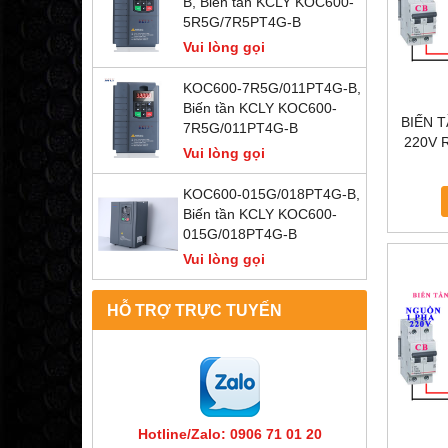
B, Biến tần KCLY KOC600-
5R5G/7R5PT4G-B
Vui lòng gọi
KOC600-7R5G/011PT4G-B,
Biến tần KCLY KOC600-
BIẾN 
7R5G/011PT4G-B
220V R
Vui lòng gọi
TẦN KC
KOC600-015G/018PT4G-B,
Biến tần KCLY KOC600-
015G/018PT4G-B
Vui lòng gọi
HỖ TRỢ TRỰC TUYẾN
Hotline/Zalo: 0906 71 01 20