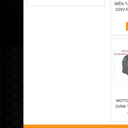
BIẾN 
220V R
TẦ
MOTO
GIẢM 
LOAN 1
BA 