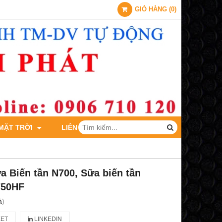
GIỎ HÀNG
(
0
)
 MẶT TRỜI
LIÊN HỆ
a Biến tần N700, Sữa biến tần
750HF
á
)
ET
LINKEDIN