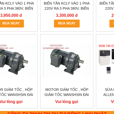
TẦN KCLY VÀO 1 PHA
BIẾN TẦN KCLY VÀO 1 PHA
BIẾN TẦ
A 3 PHA 380V, BIẾN
220V RA 3 PHA 380V, BIẾN
220V
N KCLY KOC600-
TẦN KCLY KOC600-
0.75KW
3,950,000 đ
3,300,000 đ
2
2R2GT3-B
1R5GT3-B
KOC
MUA NGAY
MUA NGAY
R GIẢM TỐC , HỘP
MOTOR GIẢM TỐC , HỘP
SỬA 
TỐC WANSHSIN ĐÀI
GIẢM TỐC WANSHSIN ĐÀI
ALLEN
.5KW 1500W 2HP AC
LOAN 1.5KW 1500W 2HP AC
CHỮA 
Vui lòng gọi
Vui lòng gọi
V
PHA 220 V / 380V
BA PHA 220 V / 380V
POW
CÔNG TY TNHH TM-DV TỰ ĐỘNG LINH PHÁT