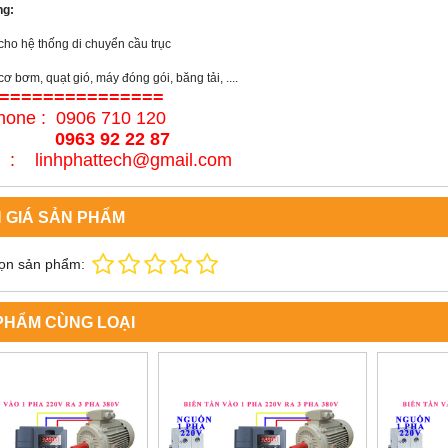
ng:
cho hệ thống di chuyển cầu trục
ơ bơm, quạt gió, máy đóng gói, băng tải, ....
===============
hone : 0906 710 120
63 92 22 87
l : linhphattech@gmail.com
 GIÁ SẢN PHẨM
ọn sản phẩm:
PHẨM CÙNG LOẠI