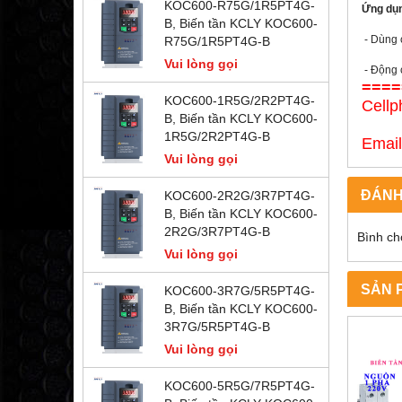
KOC600-R75G/1R5PT4G-
Ứng dụ
B, Biến tần KCLY KOC600-
- Dùng 
R75G/1R5PT4G-B
Vui lòng gọi
- Động c
====
KOC600-1R5G/2R2PT4G-
Cellp
B, Biến tần KCLY KOC600-
09
1R5G/2R2PT4G-B
Emai
Vui lòng gọi
ĐÁNH
KOC600-2R2G/3R7PT4G-
B, Biến tần KCLY KOC600-
2R2G/3R7PT4G-B
Bình ch
Vui lòng gọi
SẢN 
KOC600-3R7G/5R5PT4G-
B, Biến tần KCLY KOC600-
3R7G/5R5PT4G-B
Vui lòng gọi
KOC600-5R5G/7R5PT4G-