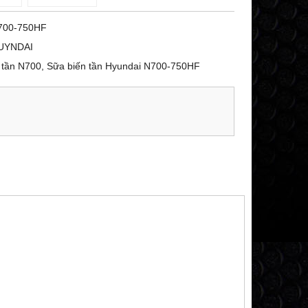
700-750HF
UYNDAI
 tần N700, Sữa biến tần Hyundai N700-750HF