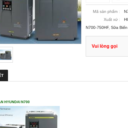
Mã sản phẩm :
N
Xuất xứ :
H
N700-750HF, Sữa Biến
Vui lòng gọi
ẾT
ẦN HYUNDAI N700