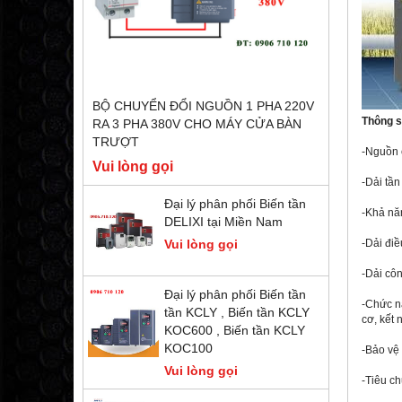
BỘ CHUYỂN ĐỔI NGUỒN 1 PHA 220V
Thông s
RA 3 PHA 380V CHO MÁY CỬA BÀN
TRƯỢT
-Nguồn 
Vui lòng gọi
-Dải tần
Đại lý phân phối Biến tần
-Khả nă
DELIXI tại Miền Nam
Vui lòng gọi
-Dải điề
-Dải côn
Đại lý phân phối Biến tần
-Chức n
tần KCLY , Biến tần KCLY
cơ, kết 
KOC600 , Biến tần KCLY
KOC100
-Bảo vệ 
Vui lòng gọi
-Tiêu ch