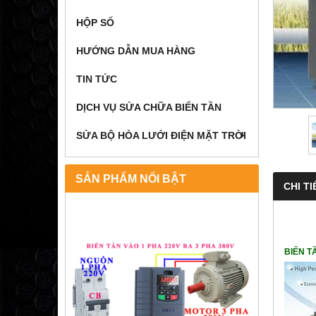
HỘP SỐ
HƯỚNG DẪN MUA HÀNG
TIN TỨC
DỊCH VỤ SỬA CHỮA BIẾN TẦN
SỬA BỘ HÒA LƯỚI ĐIỆN MẶT TRỜI
SẢN PHẨM NỔI BẬT
CHI TI
BIẾN T