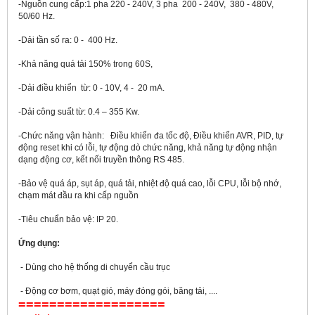
-Nguồn cung cấp:1 pha 220 - 240V, 3 pha 200 - 240V, 380 - 480V,
50/60 Hz.
-Dải tần số ra: 0 - 400 Hz.
-Khả năng quá tải 150% trong 60S,
-Dải điều khiển từ: 0 - 10V, 4 - 20 mA.
-Dải công suất từ: 0.4 – 355 Kw.
-Chức năng vận hành: Điều khiển đa tốc độ, Điều khiển AVR, PID, tự
động reset khi có lỗi, tự động dò chức năng, khả năng tự động nhận
dạng động cơ, kết nối truyền thông RS 485.
-Bảo vệ quá áp, sụt áp, quá tải, nhiệt độ quá cao, lỗi CPU, lỗi bộ nhớ,
chạm mát đầu ra khi cấp nguồn
-Tiêu chuẩn bảo vệ: IP 20.
Ứng dụng:
- Dùng cho hệ thống di chuyển cầu trục
- Động cơ bơm, quạt gió, máy đóng gói, băng tải, ....
===================