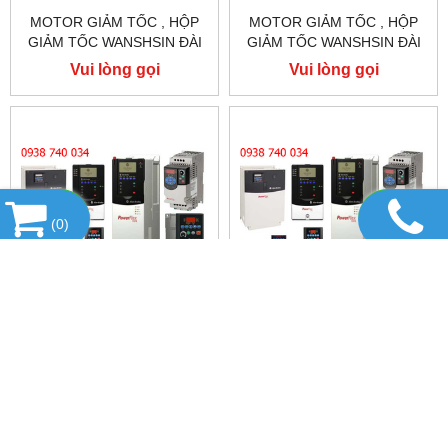
MOTOR GIẢM TỐC , HỘP
MOTOR GIẢM TỐC , HỘP
GIẢM TỐC WANSHSIN ĐÀI
GIẢM TỐC WANSHSIN ĐÀI
LOAN 1.5KW 1500W 2HP AC
LOAN 1.5KW 1500W 2HP AC
Vui lòng gọi
Vui lòng gọi
BA PHA 220 V / 380V
BA PHA 220 V / 380V
(
0
)
SỬA CHỮA INVETER
SỬA CHỮA INVETER
ALLEN-BRADLEY, SỬA
ALLEN-BRADLEY, SỬA
CHỮA ALLEN-BRADLEY
CHỮA ALLEN-BRADLEY
Vui lòng gọi
Vui lòng gọi
POWER FLEX 755
POWER FLEX 753
DANH MỤC SẢN PHẨM