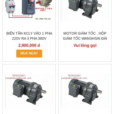
BIẾN TẦN KCLY VÀO 1 PHA
MOTOR GIẢM TỐC , HỘP
220V RA 3 PHA 380V
GIẢM TỐC WANSHSIN ĐÀI
0.75KW, BIẾN TẦN KCLY
LOAN GH40-2200-3S /
2,900,000 đ
Vui lòng gọi
KOC600-R75GT3-B
2.2KW 2200W 3HP
MUA NGAY