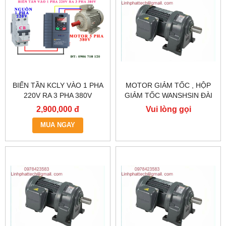
BIẾN TẦN KCLY VÀO 1 PHA
MOTOR GIẢM TỐC , HỘP
220V RA 3 PHA 380V
GIẢM TỐC WANSHSIN ĐÀI
0.75KW, BIẾN TẦN KCLY
LOAN GH40-2200-3S /
2,900,000 đ
Vui lòng gọi
KOC600-R75GT3-B
2.2KW 2200W 3HP
MUA NGAY