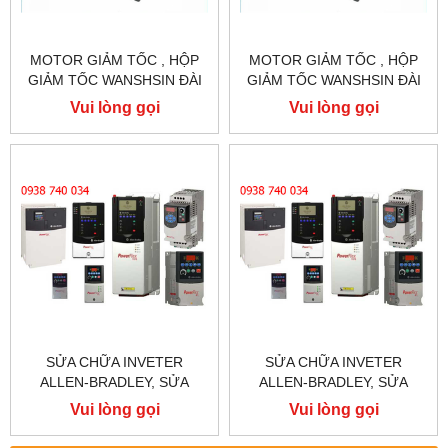
MOTOR GIẢM TỐC , HỘP
MOTOR GIẢM TỐC , HỘP
GIẢM TỐC WANSHSIN ĐÀI
GIẢM TỐC WANSHSIN ĐÀI
LOAN 1.5KW 1500W 2HP AC
LOAN 1.5KW 1500W 2HP AC
Vui lòng gọi
Vui lòng gọi
BA PHA 220 V / 380V
BA PHA 220 V / 380V
SỬA CHỮA INVETER
SỬA CHỮA INVETER
ALLEN-BRADLEY, SỬA
ALLEN-BRADLEY, SỬA
CHỮA ALLEN-BRADLEY
CHỮA ALLEN-BRADLEY
Vui lòng gọi
Vui lòng gọi
POWER FLEX 755
POWER FLEX 753