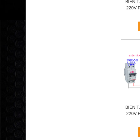
BIẾN 
220V R
TẦN KC
BIẾN 
220V R
TẦ