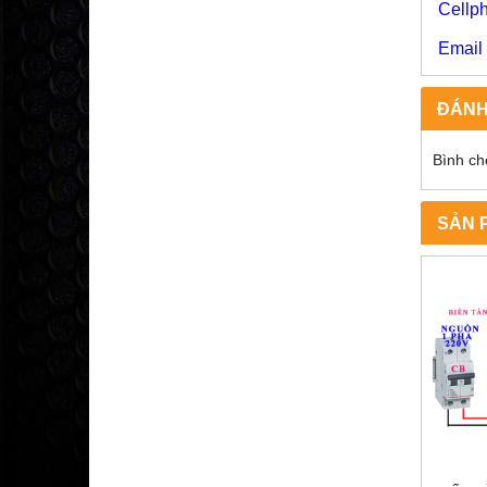
Cell
09
Emai
ĐÁNH
Bình ch
SẢN 