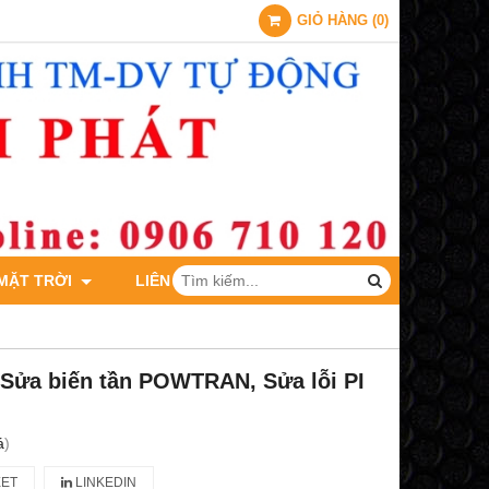
GIỎ HÀNG
(
0
)
 MẶT TRỜI
LIÊN HỆ
 Sửa biến tần POWTRAN, Sửa lỗi PI
á
)
ET
LINKEDIN