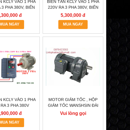
N KCLY VÀO 1 PHA
BIẾN TẦN KCLY VÀO 1 PHA
 3 PHA 380V, BIẾN
220V RA 3 PHA 380V, BIẾN
 KCLY KOC600-
TẦN KCLY KOC600-
,300,000 đ
5,300,000 đ
5R5GT3-B
3R7GT3-B
MUA NGAY
MUA NGAY
N KCLY VÀO 1 PHA
MOTOR GIẢM TỐC , HỘP
 RA 3 PHA 380V
GIẢM TỐC WANSHSIN ĐÀI
, BIẾN TẦN KCLY
LOAN GH40-2200-3S /
,900,000 đ
Vui lòng gọi
600-R75GT3-B
2.2KW 2200W 3HP
MUA NGAY