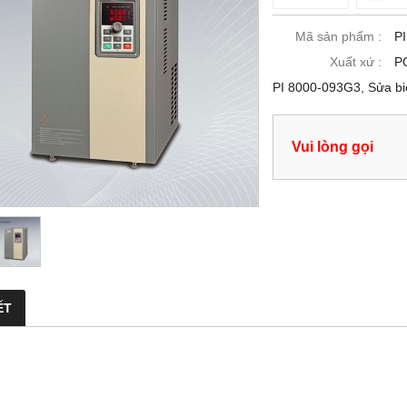
Mã sản phẩm :
P
Xuất xứ :
P
PI 8000-093G3, Sửa b
Vui lòng gọi
ẾT