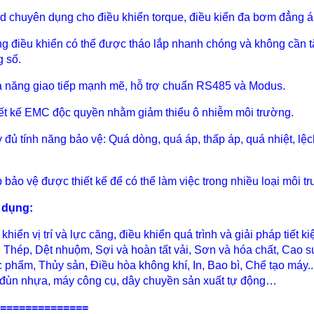
rd chuyên dụng cho điều khiển torque, điều kiển đa bơm đẳng á
ng điều khiển có thể được tháo lắp nhanh chóng và không cần t
g số.
ả năng giao tiếp mạnh mẽ, hỗ trợ chuẩn RS485 và Modus.
iết kế EMC độc quyền nhằm giảm thiểu ô nhiễm môi trường.
y đủ tính năng bảo vệ: Quá dòng, quá áp, thấp áp, quá nhiệt, lệ
p bảo vệ được thiết kế để có thể làm việc trong nhiều loại môi t
 dụng:
 khiển vị trí và lực căng, điều khiển quá trình và giải pháp tiê
, Thép, Dệt nhuộm, Sợi và hoàn tất vải, Sơn và hóa chất, Cao
 phẩm, Thủy sản, Điều hòa không khí, In, Bao bì, Chế tạo máy
đùn nhựa, máy công cụ, dây chuyền sản xuất tự động…
==============