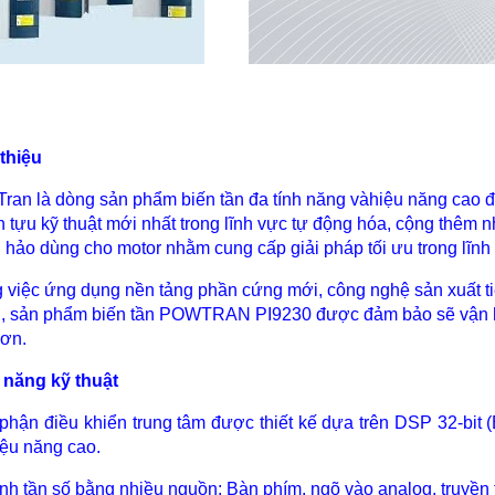
 thiệu
ran là dòng sản phẩm biến tần đa tính năng vàhiệu năng cao đư
h tựu kỹ thuật mới nhất trong lĩnh vực tự động hóa, cộng thêm 
 hảo dùng cho motor nhằm cung cấp giải pháp tối ưu trong lĩnh
 việc ứng dụng nền tảng phần cứng mới, công nghệ sản xuất tiên
, sản phẩm biến tần POWTRAN PI9230 được đảm bảo sẽ vận hành
hơn.
 năng kỹ thuật
 phận điều khiển trung tâm được thiết kế dựa trên DSP 32-bit (Bộ
iệu năng cao.
ỉnh tần số bằng nhiều nguồn: Bàn phím, ngõ vào analog, truyền 