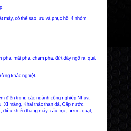
p.
ắt máy, có thể sao lưu và phục hồi 4 nhóm
ch pha, mất pha, chạm pha, đứt dây ngõ ra, quá
rường khắc nghiệt.
́t kiệm điện trong các ngành công nghiệp Nhựa,
 su, Xi măng, Khai thác than đá, Cấp nước,
..., điều khiển thang máy, cẩu trục, bơm - quạt,