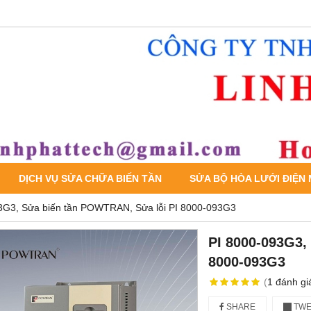
DỊCH VỤ SỬA CHỮA BIẾN TẦN
SỬA BỘ HÒA LƯỚI ĐIỆN
3G3, Sửa biến tần POWTRAN, Sửa lỗi PI 8000-093G3
PI 8000-093G3,
8000-093G3
(
1
đánh gi
SHARE
TWE