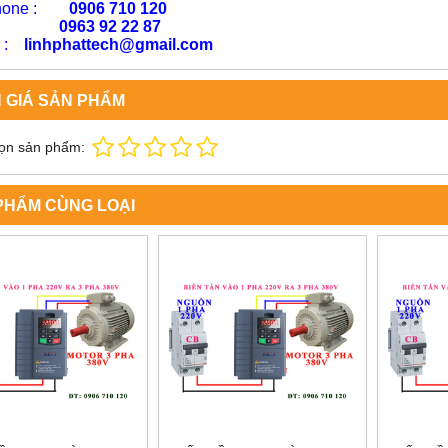
phone :
0906 710 120
63 92 22 87
l :
linhphattech@gmail.com
 GIÁ SẢN PHẨM
ọn sản phẩm:
PHẨM CÙNG LOẠI