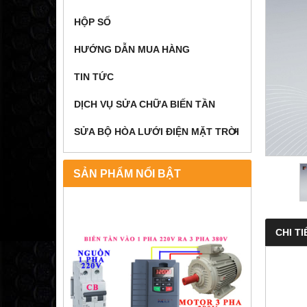
HỘP SỐ
HƯỚNG DẪN MUA HÀNG
TIN TỨC
DỊCH VỤ SỬA CHỮA BIẾN TẦN
SỬA BỘ HÒA LƯỚI ĐIỆN MẶT TRỜI
SẢN PHẨM NỔI BẬT
CHI TI