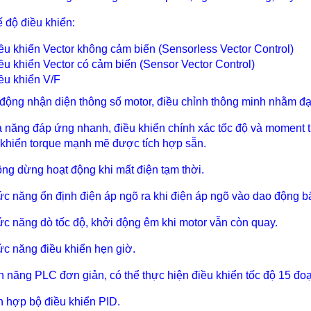
ế độ điều khiển:
ều khiển Vector không cảm biến (Sensorless Vector Control)
ều khiển Vector có cảm biến (Sensor Vector Control)
ều khiển V/F
 động nhận diện thông số motor, điều chỉnh thông minh nhằm đạ
ả năng đáp ứng nhanh, điều khiển chính xác tốc độ và moment 
 khiển torque mạnh mẽ được tích hợp sẵn.
ông dừng hoạt động khi mất điện tạm thời.
ức năng ổn định điện áp ngõ ra khi điện áp ngõ vào dao động b
ức năng dò tốc độ, khởi động êm khi motor vẫn còn quay.
ức năng điều khiển hẹn giờ.
nh năng PLC đơn giản, có thể thực hiện điều khiển tốc độ 15 đoạ
ch hợp bộ điều khiển PID.