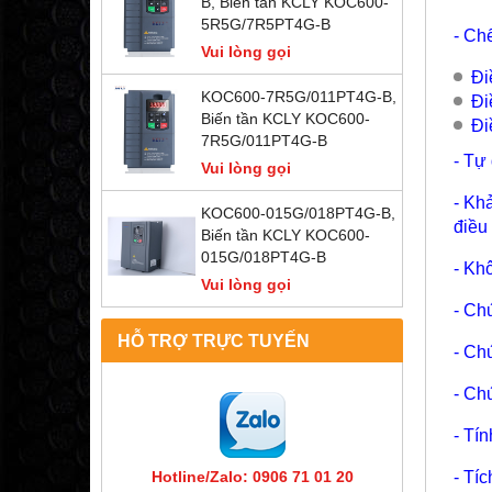
B, Biến tần KCLY KOC600-
5R5G/7R5PT4G-B
- Ch
Vui lòng gọi
Đi
KOC600-7R5G/011PT4G-B,
Đi
Biến tần KCLY KOC600-
Đi
7R5G/011PT4G-B
- Tự
Vui lòng gọi
- Kh
KOC600-015G/018PT4G-B,
điều
Biến tần KCLY KOC600-
015G/018PT4G-B
- Kh
Vui lòng gọi
- Ch
HỖ TRỢ TRỰC TUYẾN
- Ch
- Ch
- Tí
- Tí
Hotline/Zalo: 0906 71 01 20