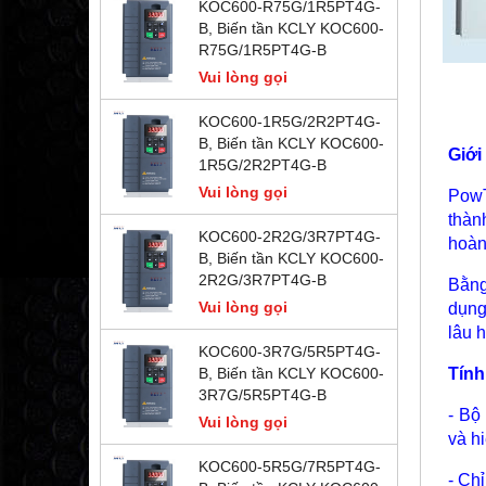
KOC600-R75G/1R5PT4G-
B, Biến tần KCLY KOC600-
R75G/1R5PT4G-B
Vui lòng gọi
KOC600-1R5G/2R2PT4G-
B, Biến tần KCLY KOC600-
Giới
1R5G/2R2PT4G-B
Vui lòng gọi
PowT
thàn
KOC600-2R2G/3R7PT4G-
hoàn
B, Biến tần KCLY KOC600-
2R2G/3R7PT4G-B
Bằng
Vui lòng gọi
dụng
lâu 
KOC600-3R7G/5R5PT4G-
Tính
B, Biến tần KCLY KOC600-
3R7G/5R5PT4G-B
- Bộ
Vui lòng gọi
và h
KOC600-5R5G/7R5PT4G-
- Ch