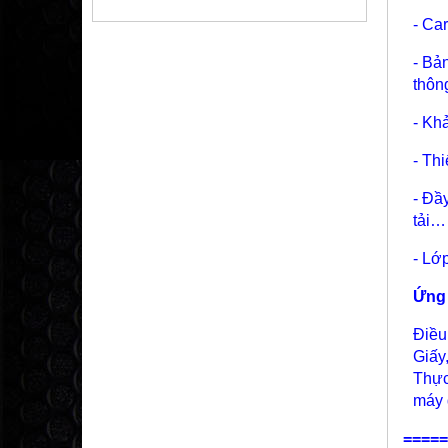
- Ca
- Bả
thôn
- Kh
- Th
- Đầ
tải…
- Lớ
Ứng
Điều
Giấy
Thực
máy 
=====