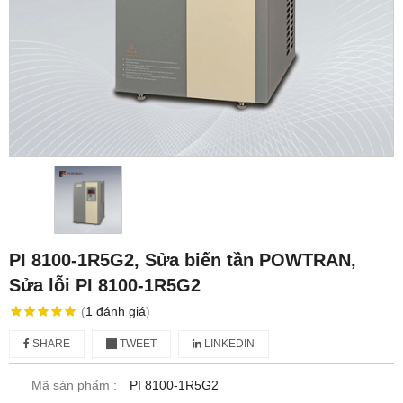
PI 8100-1R5G2, Sửa biến tần POWTRAN,
Sửa lỗi PI 8100-1R5G2
(
1
đánh giá
)
SHARE
TWEET
LINKEDIN
Mã sản phẩm :
PI 8100-1R5G2