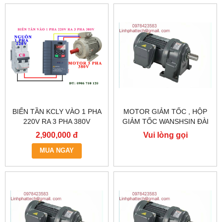
BIẾN TẦN KCLY VÀO 1 PHA
MOTOR GIẢM TỐC , HỘP
220V RA 3 PHA 380V
GIẢM TỐC WANSHSIN ĐÀI
0.75KW, BIẾN TẦN KCLY
LOAN GH40-2200-3S /
2,900,000 đ
Vui lòng gọi
KOC600-R75GT3-B
2.2KW 2200W 3HP
MUA NGAY