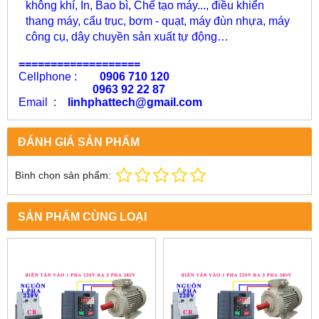
không khí, In, Bao bì, Chế tạo máy..., điều khiển
thang máy, cẩu trục, bơm - quạt, máy đùn nhựa, máy
công cụ, dây chuyền sản xuất tự động…
===================
Cellphone :
0906 710 120
0963 92 22 87
Email :
linhphattech@gmail.com
ĐÁNH GIÁ SẢN PHẨM
Bình chọn sản phẩm:
SẢN PHẨM CÙNG LOẠI