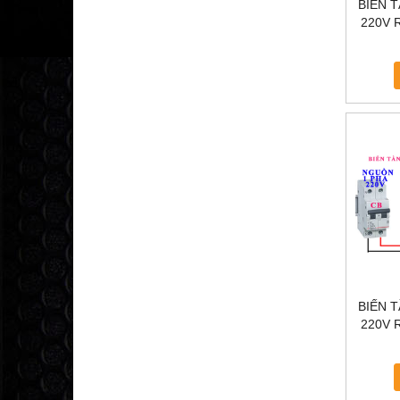
BIẾN 
220V R
TẦN KC
BIẾN 
220V R
TẦ