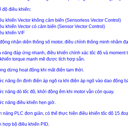
ế độ điều khiển:
ều khiển Vector không cảm biến (Sensorless Vector Control)
ều khiển Vector có cảm biến (Sensor Vector Control)
ều khiển V/F
 động nhận diện thông số motor, điều chỉnh thông minh nhằm đạ
ả năng đáp ứng nhanh, điều khiển chính xác tốc độ và moment 
 khiển torque mạnh mẽ được tích hợp sẵn.
ông dừng hoạt động khi mất điện tạm thời.
ức năng ổn định điện áp ngõ ra khi điện áp ngõ vào dao động b
ức năng dò tốc độ, khởi động êm khi motor vẫn còn quay.
ức năng điều khiển hẹn giờ.
nh năng PLC đơn giản, có thể thực hiện điều khiển tốc độ 15 đoạ
ch hợp bộ điều khiển PID.