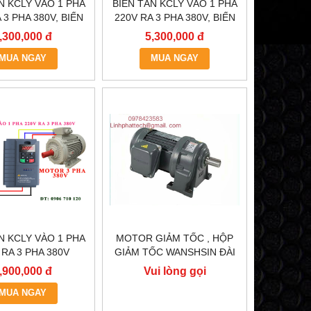
N KCLY VÀO 1 PHA
BIẾN TẦN KCLY VÀO 1 PHA
 3 PHA 380V, BIẾN
220V RA 3 PHA 380V, BIẾN
 KCLY KOC600-
TẦN KCLY KOC600-
,300,000 đ
5,300,000 đ
5R5GT3-B
3R7GT3-B
MUA NGAY
MUA NGAY
N KCLY VÀO 1 PHA
MOTOR GIẢM TỐC , HỘP
 RA 3 PHA 380V
GIẢM TỐC WANSHSIN ĐÀI
, BIẾN TẦN KCLY
LOAN GH40-2200-3S /
,900,000 đ
Vui lòng gọi
600-R75GT3-B
2.2KW 2200W 3HP
MUA NGAY