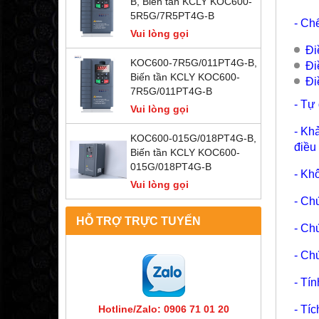
B, Biến tần KCLY KOC600-
5R5G/7R5PT4G-B
- Ch
Vui lòng gọi
Đi
KOC600-7R5G/011PT4G-B,
Đi
Biến tần KCLY KOC600-
Đi
7R5G/011PT4G-B
- Tự
Vui lòng gọi
- Kh
KOC600-015G/018PT4G-B,
điều
Biến tần KCLY KOC600-
015G/018PT4G-B
- Kh
Vui lòng gọi
- Ch
HỖ TRỢ TRỰC TUYẾN
- Ch
- Ch
- Tí
- Tí
Hotline/Zalo: 0906 71 01 20