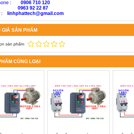
phone :
0906 710 120
63 92 22 87
l :
linhphattech@gmail.com
 GIÁ SẢN PHẨM
ọn sản phẩm:
PHẨM CÙNG LOẠI