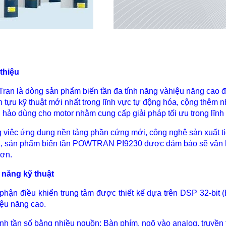
 thiệu
ran là dòng sản phẩm biến tần đa tính năng vàhiệu năng cao đư
h tựu kỹ thuật mới nhất trong lĩnh vực tự động hóa, cộng thêm 
 hảo dùng cho motor nhằm cung cấp giải pháp tối ưu trong lĩnh
 việc ứng dụng nền tảng phần cứng mới, công nghệ sản xuất tiên
, sản phẩm biến tần POWTRAN PI9230 được đảm bảo sẽ vận hành
hơn.
 năng kỹ thuật
 phận điều khiển trung tâm được thiết kế dựa trên DSP 32-bit (Bộ
iệu năng cao.
ỉnh tần số bằng nhiều nguồn: Bàn phím, ngõ vào analog, truyền 