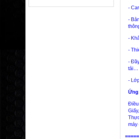
- Ca
- Bả
thôn
- Kh
- Th
- Đầ
tải…
- Lớ
Ứng
Điều
Giấy
Thực
máy 
=====