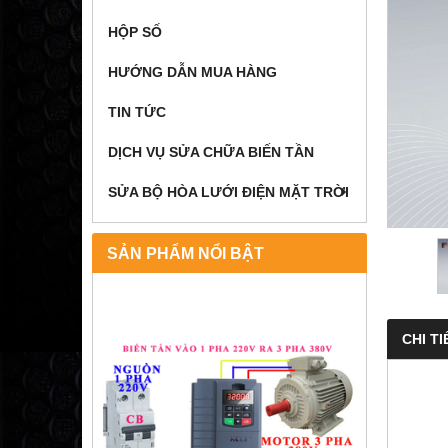
HỘP SỐ
HƯỚNG DẪN MUA HÀNG
TIN TỨC
DỊCH VỤ SỬA CHỮA BIẾN TẦN
SỬA BỘ HÒA LƯỚI ĐIỆN MẶT TRỜI
SẢN PHẨM NỔI BẬT
CHI TI