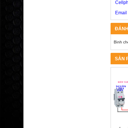
Cell
09
Emai
ĐÁNH
Bình ch
SẢN 