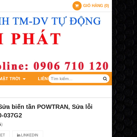
GIỎ HÀNG
(
0
)
 MẶT TRỜI
LIÊN HỆ
Sửa biến tần POWTRAN, Sửa lỗi
0-037G2
á
)
ET
LINKEDIN