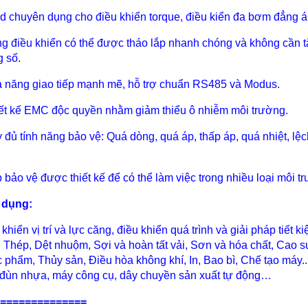
rd chuyên dụng cho điều khiển torque, điều kiển đa bơm đẳng á
ng điều khiển có thể được tháo lắp nhanh chóng và không cần t
g số.
ả năng giao tiếp mạnh mẽ, hỗ trợ chuẩn RS485 và Modus.
iết kế EMC độc quyền nhằm giảm thiểu ô nhiễm môi trường.
y đủ tính năng bảo vệ: Quá dòng, quá áp, thấp áp, quá nhiệt, lệ
p bảo vệ được thiết kế để có thể làm việc trong nhiều loại môi t
 dụng:
 khiển vị trí và lực căng, điều khiển quá trình và giải pháp tiê
, Thép, Dệt nhuộm, Sợi và hoàn tất vải, Sơn và hóa chất, Cao
 phẩm, Thủy sản, Điều hòa không khí, In, Bao bì, Chế tạo máy
đùn nhựa, máy công cụ, dây chuyền sản xuất tự động…
==============