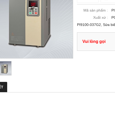
Mã sản phẩm :
P
Xuất xứ :
P
PI9100-037G2, Sửa bi
Vui lòng gọi
ẾT