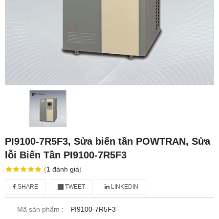
PI9100-7R5F3, Sửa biến tần POWTRAN, Sửa
lỗi Biến Tần PI9100-7R5F3
(
1
đánh giá
)
SHARE
TWEET
LINKEDIN
Mã sản phẩm :
PI9100-7R5F3