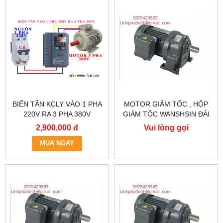
BIẾN TẦN KCLY VÀO 1 PHA
MOTOR GIẢM TỐC , HỘP
220V RA 3 PHA 380V
GIẢM TỐC WANSHSIN ĐÀI
0.75KW, BIẾN TẦN KCLY
LOAN GH40-2200-3S /
2,900,000 đ
Vui lòng gọi
KOC600-R75GT3-B
2.2KW 2200W 3HP
MUA NGAY