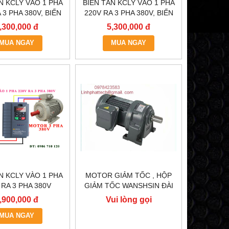
N KCLY VÀO 1 PHA
BIẾN TẦN KCLY VÀO 1 PHA
 3 PHA 380V, BIẾN
220V RA 3 PHA 380V, BIẾN
 KCLY KOC600-
TẦN KCLY KOC600-
,300,000 đ
5,300,000 đ
5R5GT3-B
3R7GT3-B
MUA NGAY
MUA NGAY
N KCLY VÀO 1 PHA
MOTOR GIẢM TỐC , HỘP
 RA 3 PHA 380V
GIẢM TỐC WANSHSIN ĐÀI
, BIẾN TẦN KCLY
LOAN GH40-2200-3S /
,900,000 đ
Vui lòng gọi
600-R75GT3-B
2.2KW 2200W 3HP
MUA NGAY