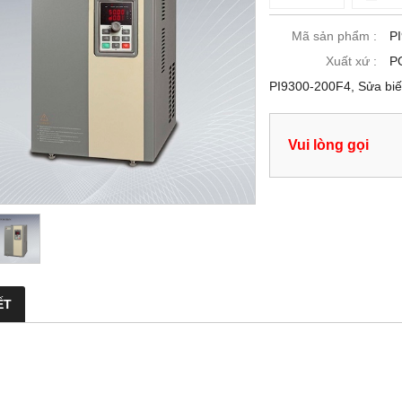
Mã sản phẩm :
P
Xuất xứ :
P
PI9300-200F4, Sửa bi
Vui lòng gọi
ẾT