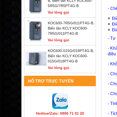
B, Biến tần KCLY KOC600-
5R5G/7R5PT4G-B
- Ch
Vui lòng gọi
Đi
KOC600-7R5G/011PT4G-B,
Đi
Biến tần KCLY KOC600-
Đi
7R5G/011PT4G-B
- Tự
Vui lòng gọi
- Kh
KOC600-015G/018PT4G-B,
điều
Biến tần KCLY KOC600-
015G/018PT4G-B
- Kh
Vui lòng gọi
- Ch
HỖ TRỢ TRỰC TUYẾN
- Ch
- Ch
- Tí
- Tí
Hotline/Zalo: 0906 71 01 20