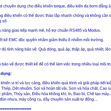
rd chuyên dụng cho điều khiển torque, điều kiển đa bơm đẳng á
ng điều khiển có thể được tháo lắp nhanh chóng và không cần t
g số.
ả năng giao tiếp mạnh mẽ, hỗ trợ chuẩn RS485 và Modus.
iết kế EMC độc quyền nhằm giảm thiểu ô nhiễm môi trường.
y đủ tính năng bảo vệ: Quá dòng, quá áp, thấp áp, quá nhiệt, lệ
p bảo vệ được thiết kế để có thể làm việc trong nhiều loại môi t
 dụng:
 khiển vị trí và lực căng, điều khiển quá trình và giải pháp tiê
, Thép, Dệt nhuộm, Sợi và hoàn tất vải, Sơn và hóa chất, Cao
 phẩm, Thủy sản, Điều hòa không khí, In, Bao bì, Chế tạo máy
đùn nhựa, máy công cụ, dây chuyền sản xuất tự động…
==============