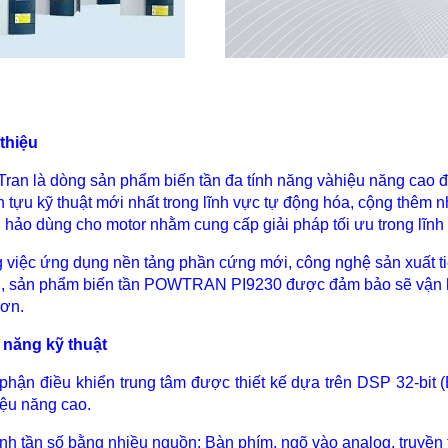
 thiệu
ran là dòng sản phẩm biến tần đa tính năng vàhiệu năng cao đư
h tựu kỹ thuật mới nhất trong lĩnh vực tự động hóa, cộng thêm 
 hảo dùng cho motor nhằm cung cấp giải pháp tối ưu trong lĩnh
 việc ứng dụng nền tảng phần cứng mới, công nghệ sản xuất tiên
, sản phẩm biến tần POWTRAN PI9230 được đảm bảo sẽ vận hành
hơn.
 năng kỹ thuật
 phận điều khiển trung tâm được thiết kế dựa trên DSP 32-bit (Bộ
iệu năng cao.
ỉnh tần số bằng nhiều nguồn: Bàn phím, ngõ vào analog, truyền 