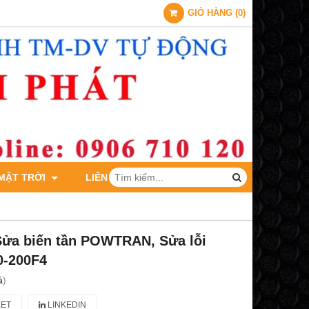
GIỎ HÀNG
(
0
)
 MẶT TRỜI
LIÊN HỆ
Sửa biến tần POWTRAN, Sửa lỗi
0-200F4
á
)
ET
LINKEDIN