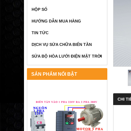
HỘP SỐ
HƯỚNG DẪN MUA HÀNG
TIN TỨC
DỊCH VỤ SỬA CHỮA BIẾN TẦN
SỬA BỘ HÒA LƯỚI ĐIỆN MẶT TRỜI
SẢN PHẨM NỔI BẬT
CHI TI