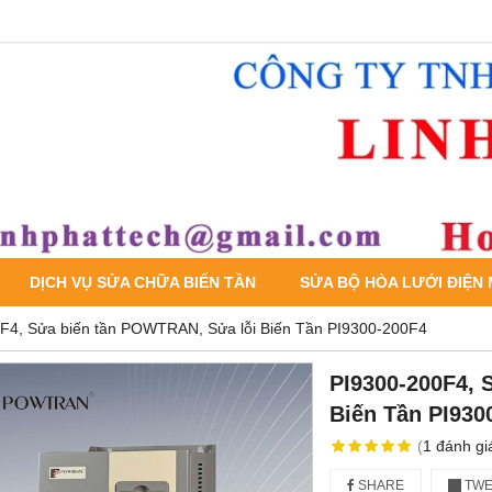
DỊCH VỤ SỬA CHỮA BIẾN TẦN
SỬA BỘ HÒA LƯỚI ĐIỆN
F4, Sửa biến tần POWTRAN, Sửa lỗi Biến Tần PI9300-200F4
PI9300-200F4, 
Biến Tần PI930
(
1
đánh gi
SHARE
TWE