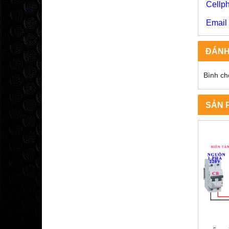
Cell
09
Emai
ĐÁNH
Bình ch
SẢN 