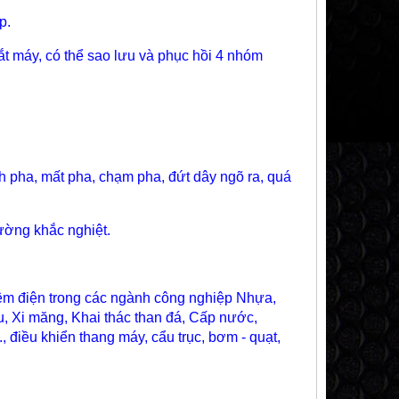
p.
ắt máy, có thể sao lưu và phục hồi 4 nhóm
ch pha, mất pha, chạm pha, đứt dây ngõ ra, quá
rường khắc nghiệt.
́t kiệm điện trong các ngành công nghiệp Nhựa,
 su, Xi măng, Khai thác than đá, Cấp nước,
..., điều khiển thang máy, cẩu trục, bơm - quạt,