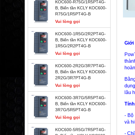
KOC600-R75G/1R5PT4G-
B, Biến tần KCLY KOC600-
R75G/1R5PT4G-B
Vui lòng gọi
KOC600-1R5G/2R2PT4G-
B, Biến tần KCLY KOC600-
Giới
1R5G/2R2PT4G-B
Vui lòng gọi
PowT
thàn
KOC600-2R2G/3R7PT4G-
hoàn
B, Biến tần KCLY KOC600-
2R2G/3R7PT4G-B
Bằng
Vui lòng gọi
dụng
lâu 
KOC600-3R7G/5R5PT4G-
Tính
B, Biến tần KCLY KOC600-
3R7G/5R5PT4G-B
- Bộ
Vui lòng gọi
và h
KOC600-5R5G/7R5PT4G-
- Ch