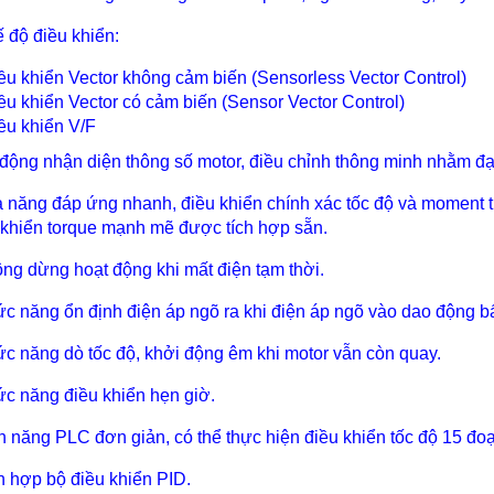
ế độ điều khiển:
ều khiển Vector không cảm biến (Sensorless Vector Control)
ều khiển Vector có cảm biến (Sensor Vector Control)
ều khiển V/F
 động nhận diện thông số motor, điều chỉnh thông minh nhằm đạ
ả năng đáp ứng nhanh, điều khiển chính xác tốc độ và moment 
 khiển torque mạnh mẽ được tích hợp sẵn.
ông dừng hoạt động khi mất điện tạm thời.
ức năng ổn định điện áp ngõ ra khi điện áp ngõ vào dao động b
ức năng dò tốc độ, khởi động êm khi motor vẫn còn quay.
ức năng điều khiển hẹn giờ.
nh năng PLC đơn giản, có thể thực hiện điều khiển tốc độ 15 đoạ
ch hợp bộ điều khiển PID.