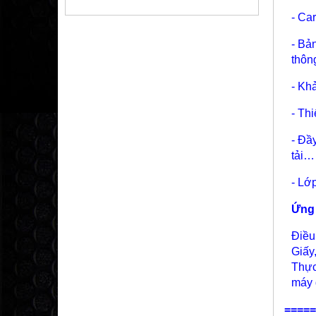
- Ca
- Bả
thôn
- Kh
- Th
- Đầ
tải…
- Lớ
Ứng
Điều
Giấy
Thực
máy 
=====