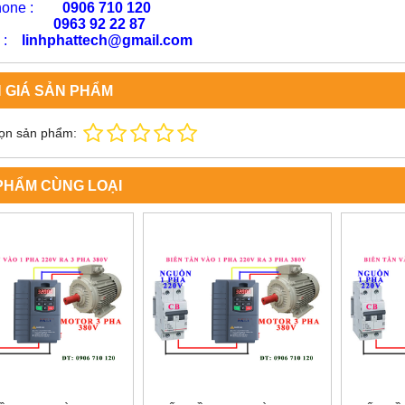
phone :
0906 710 120
63 92 22 87
l :
linhphattech@gmail.com
 GIÁ SẢN PHẨM
ọn sản phẩm:
PHẨM CÙNG LOẠI