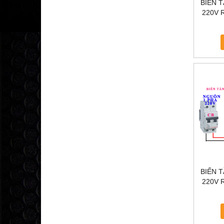
BIẾN 
220V R
TẦN KC
BIẾN 
220V R
TẦ