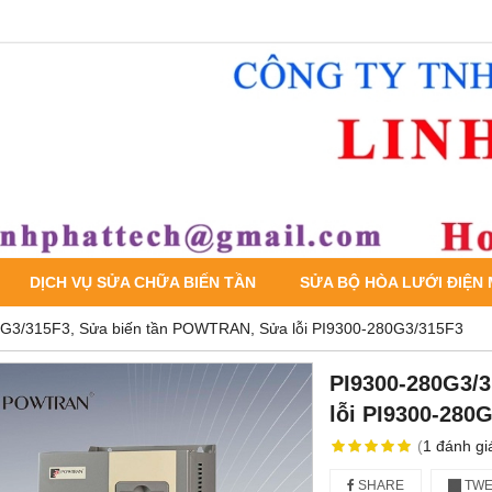
DỊCH VỤ SỬA CHỮA BIẾN TẦN
SỬA BỘ HÒA LƯỚI ĐIỆN
G3/315F3, Sửa biến tần POWTRAN, Sửa lỗi PI9300-280G3/315F3
PI9300-280G3/
lỗi PI9300-280
(
1
đánh gi
SHARE
TWE