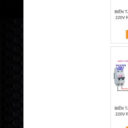
BIẾN 
220V R
TẦN KC
BIẾN 
220V R
TẦ