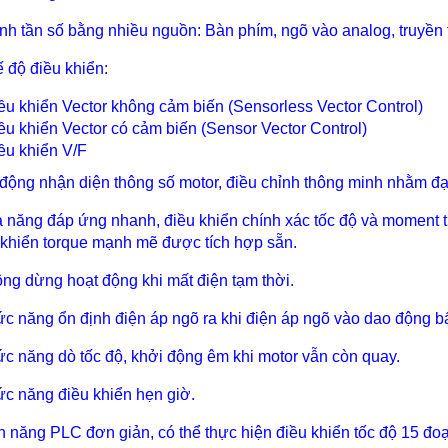
ỉnh tần số bằng nhiều nguồn: Bàn phím, ngõ vào analog, truyền 
ế độ điều khiển:
ều khiển Vector không cảm biến (Sensorless Vector Control)
ều khiển Vector có cảm biến (Sensor Vector Control)
ều khiển V/F
 động nhận diện thông số motor, điều chỉnh thông minh nhằm đạ
ả năng đáp ứng nhanh, điều khiển chính xác tốc độ và moment 
 khiển torque mạnh mẽ được tích hợp sẵn.
ông dừng hoạt động khi mất điện tạm thời.
ức năng ổn định điện áp ngõ ra khi điện áp ngõ vào dao động b
ức năng dò tốc độ, khởi động êm khi motor vẫn còn quay.
ức năng điều khiển hẹn giờ.
nh năng PLC đơn giản, có thể thực hiện điều khiển tốc độ 15 đoạ