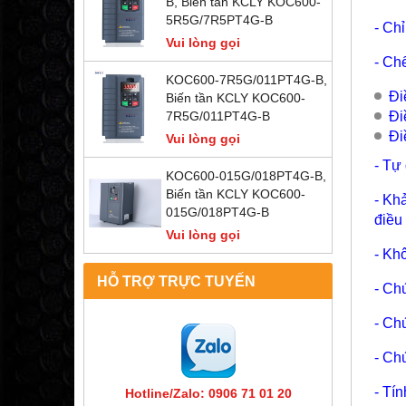
B, Biến tần KCLY KOC600-
5R5G/7R5PT4G-B
- Ch
Vui lòng gọi
- Ch
KOC600-7R5G/011PT4G-B,
Đi
Biến tần KCLY KOC600-
Đi
7R5G/011PT4G-B
Đi
Vui lòng gọi
- Tự
KOC600-015G/018PT4G-B,
Biến tần KCLY KOC600-
- Kh
015G/018PT4G-B
điều
Vui lòng gọi
- Kh
HỖ TRỢ TRỰC TUYẾN
- Ch
- Ch
- Ch
- Tí
Hotline/Zalo: 0906 71 01 20