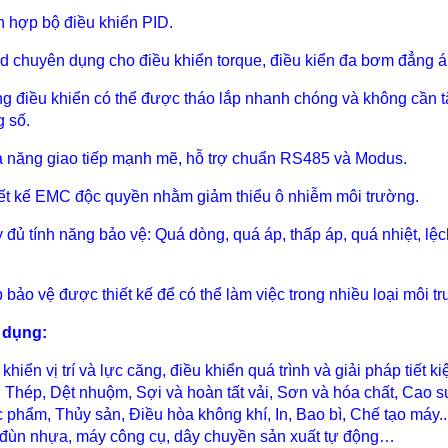
ch hợp bộ điều khiển PID.
rd chuyên dụng cho điều khiển torque, điều kiển đa bơm đẳng á
ng điều khiển có thể được tháo lắp nhanh chóng và không cần t
g số.
ả năng giao tiếp mạnh mẽ, hỗ trợ chuẩn RS485 và Modus.
iết kế EMC độc quyền nhằm giảm thiểu ô nhiễm môi trường.
y đủ tính năng bảo vệ: Quá dòng, quá áp, thấp áp, quá nhiệt, lệ
p bảo vệ được thiết kế để có thể làm việc trong nhiều loại môi t
 dụng:
 khiển vị trí và lực căng, điều khiển quá trình và giải pháp tiê
, Thép, Dệt nhuộm, Sợi và hoàn tất vải, Sơn và hóa chất, Cao
 phẩm, Thủy sản, Điều hòa không khí, In, Bao bì, Chế tạo máy
đùn nhựa, máy công cụ, dây chuyền sản xuất tự động…