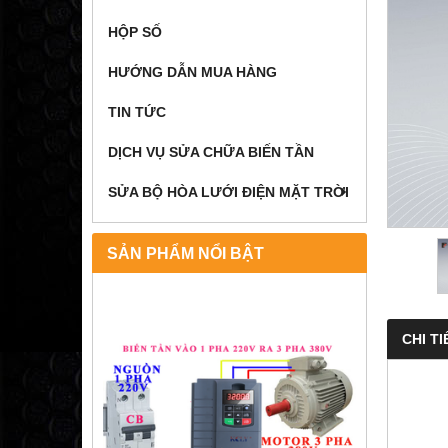
HỘP SỐ
HƯỚNG DẪN MUA HÀNG
TIN TỨC
DỊCH VỤ SỬA CHỮA BIẾN TẦN
SỬA BỘ HÒA LƯỚI ĐIỆN MẶT TRỜI
SẢN PHẨM NỔI BẬT
CHI TI