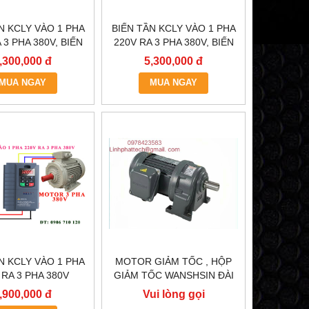
N KCLY VÀO 1 PHA
BIẾN TẦN KCLY VÀO 1 PHA
 3 PHA 380V, BIẾN
220V RA 3 PHA 380V, BIẾN
 KCLY KOC600-
TẦN KCLY KOC600-
,300,000 đ
5,300,000 đ
5R5GT3-B
3R7GT3-B
MUA NGAY
MUA NGAY
N KCLY VÀO 1 PHA
MOTOR GIẢM TỐC , HỘP
 RA 3 PHA 380V
GIẢM TỐC WANSHSIN ĐÀI
, BIẾN TẦN KCLY
LOAN GH40-2200-3S /
,900,000 đ
Vui lòng gọi
600-R75GT3-B
2.2KW 2200W 3HP