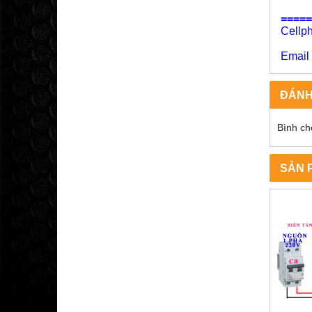
=====
Cell
09
Emai
ĐÁNH
Bình ch
SẢN 