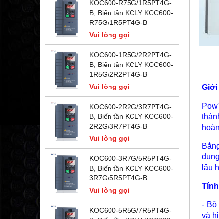
KOC600-R75G/1R5PT4G-
B, Biến tần KCLY KOC600-
R75G/1R5PT4G-B
Vui lòng gọi
KOC600-1R5G/2R2PT4G-
B, Biến tần KCLY KOC600-
1R5G/2R2PT4G-B
Vui lòng gọi
Giới
PowT
KOC600-2R2G/3R7PT4G-
thàn
B, Biến tần KCLY KOC600-
2R2G/3R7PT4G-B
hoàn
Vui lòng gọi
Bằng
dụng
KOC600-3R7G/5R5PT4G-
lâu 
B, Biến tần KCLY KOC600-
3R7G/5R5PT4G-B
Tính
Vui lòng gọi
- Bộ
KOC600-5R5G/7R5PT4G-
và h