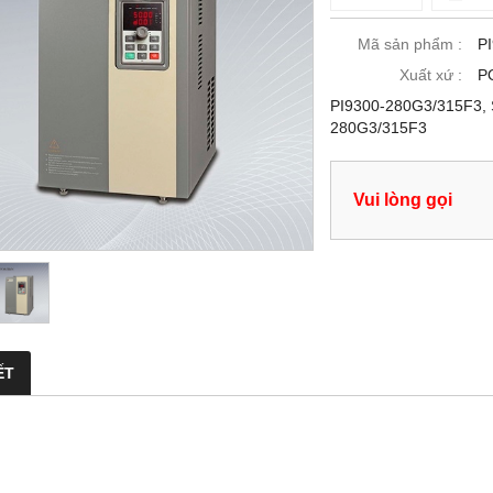
Mã sản phẩm :
P
Xuất xứ :
P
PI9300-280G3/315F3, 
280G3/315F3
Vui lòng gọi
ẾT