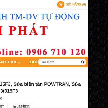
GIỎ HÀNG
(
0
)
 MẶT TRỜI
LIÊN HỆ
315F3, Sửa biến tần POWTRAN, Sửa
G3/315F3
á
)
ET
LINKEDIN