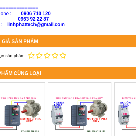
==============
phone :
0906 710 120
63 92 22 87
l :
linhphattech@gmail.com
 GIÁ SẢN PHẨM
ọn sản phẩm:
PHẨM CÙNG LOẠI