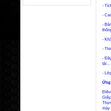
- Tí
- Ca
- Bả
thôn
- Kh
- Th
- Đầ
tải…
- Lớ
Ứng
Điều
Giấy
Thực
máy 