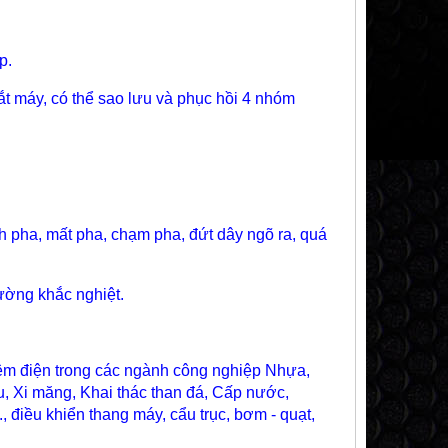
p.
ắt máy, có thể sao lưu và phục hồi 4 nhóm
ch pha, mất pha, chạm pha, đứt dây ngõ ra, quá
rường khắc nghiệt.
́t kiệm điện trong các ngành công nghiệp Nhựa,
 su, Xi măng, Khai thác than đá, Cấp nước,
..., điều khiển thang máy, cẩu trục, bơm - quạt,