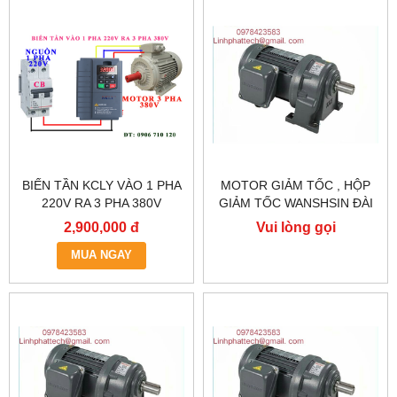
BIẾN TẦN KCLY VÀO 1 PHA
MOTOR GIẢM TỐC , HỘP
220V RA 3 PHA 380V
GIẢM TỐC WANSHSIN ĐÀI
0.75KW, BIẾN TẦN KCLY
LOAN GH40-2200-3S /
2,900,000 đ
Vui lòng gọi
KOC600-R75GT3-B
2.2KW 2200W 3HP
MUA NGAY