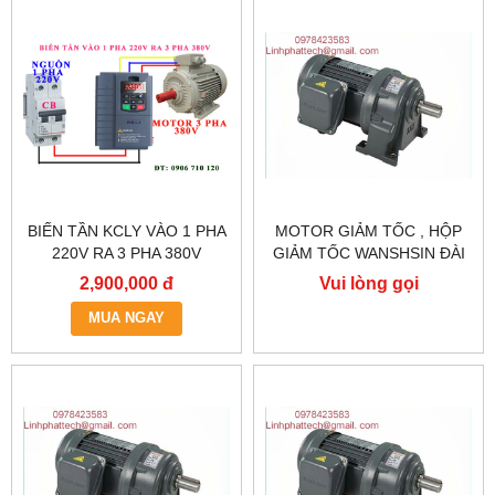
BIẾN TẦN KCLY VÀO 1 PHA
MOTOR GIẢM TỐC , HỘP
220V RA 3 PHA 380V
GIẢM TỐC WANSHSIN ĐÀI
0.75KW, BIẾN TẦN KCLY
LOAN GH40-2200-3S /
2,900,000 đ
Vui lòng gọi
KOC600-R75GT3-B
2.2KW 2200W 3HP
MUA NGAY