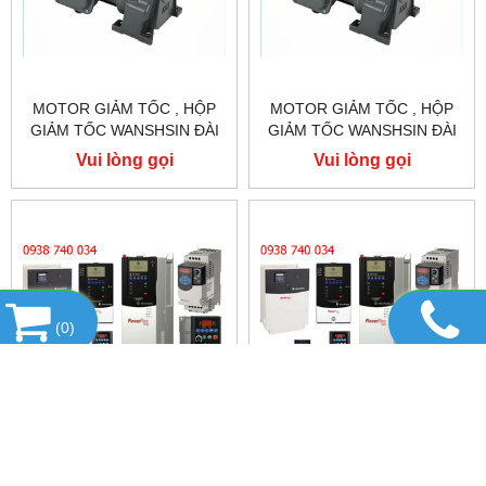
MOTOR GIẢM TỐC , HỘP
MOTOR GIẢM TỐC , HỘP
GIẢM TỐC WANSHSIN ĐÀI
GIẢM TỐC WANSHSIN ĐÀI
LOAN 1.5KW 1500W 2HP AC
LOAN 1.5KW 1500W 2HP AC
Vui lòng gọi
Vui lòng gọi
BA PHA 220 V / 380V
BA PHA 220 V / 380V
(
0
)
SỬA CHỮA INVETER
SỬA CHỮA INVETER
ALLEN-BRADLEY, SỬA
ALLEN-BRADLEY, SỬA
CHỮA ALLEN-BRADLEY
CHỮA ALLEN-BRADLEY