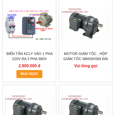
BIẾN TẦN KCLY VÀO 1 PHA
MOTOR GIẢM TỐC , HỘP
220V RA 3 PHA 380V
GIẢM TỐC WANSHSIN ĐÀI
0.75KW, BIẾN TẦN KCLY
LOAN GH40-2200-3S /
2,900,000 đ
Vui lòng gọi
KOC600-R75GT3-B
2.2KW 2200W 3HP
MUA NGAY