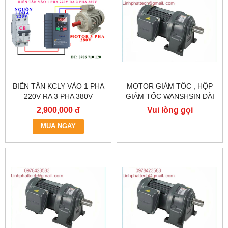
BIẾN TẦN KCLY VÀO 1 PHA
MOTOR GIẢM TỐC , HỘP
220V RA 3 PHA 380V
GIẢM TỐC WANSHSIN ĐÀI
0.75KW, BIẾN TẦN KCLY
LOAN GH40-2200-3S /
2,900,000 đ
Vui lòng gọi
KOC600-R75GT3-B
2.2KW 2200W 3HP
MUA NGAY