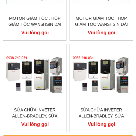
MOTOR GIẢM TỐC , HỘP
MOTOR GIẢM TỐC , HỘP
GIẢM TỐC WANSHSIN ĐÀI
GIẢM TỐC WANSHSIN ĐÀI
LOAN 1.5KW 1500W 2HP AC
LOAN 1.5KW 1500W 2HP AC
Vui lòng gọi
Vui lòng gọi
BA PHA 220 V / 380V
BA PHA 220 V / 380V
SỬA CHỮA INVETER
SỬA CHỮA INVETER
ALLEN-BRADLEY, SỬA
ALLEN-BRADLEY, SỬA
CHỮA ALLEN-BRADLEY
CHỮA ALLEN-BRADLEY
Vui lòng gọi
Vui lòng gọi
POWER FLEX 755
POWER FLEX 753