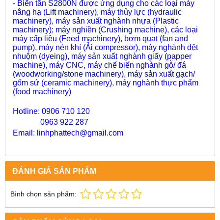
-
Biến tần S2800N được ứng dụng cho các loại máy
nâng hạ (Lift machinery), máy thủy lực (hydraulic
machinery), máy sản xuất nghành nhựa (Plastic
machinery); máy nghiền (Crushing machine), các loại
máy cấp liệu (Feed machinery), bơm quạt (fan and
pump), máy nén khí (Ải compressor), máy nghành dệt
nhuộm (dyeing), máy sản xuất nghành giấy (papper
machine), máy CNC, máy chế biến nghành gỗ/ đá
(woodworking/stone machinery), máy sản xuất gạch/
gốm sứ (ceramic machinery), máy nghành thực phẩm
(food machinery)
Hotline: 0906 710 120
0963 922 287
Email: linhphattech@gmail.com
ĐÁNH GIÁ SẢN PHẨM
Bình chọn sản phẩm: