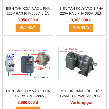
BIẾN TẦN KCLY VÀO 1 PHA
BIẾN TẦN KCLY VÀO 1 PHA
220V RA 3 PHA 380V, BIẾN
220V RA 3 PHA 380V, BIẾN
TẦN KCLY KOC600-
TẦN KCLY KOC600-
3,950,000 đ
3,300,000 đ
2R2GT3-B
1R5GT3-B
MUA NGAY
MUA NGAY
BIẾN TẦN KCLY VÀO 1 PHA
MOTOR GIẢM TỐC , HỘP
220V RA 3 PHA 380V
GIẢM TỐC WANSHSIN ĐÀI
0.75KW, BIẾN TẦN KCLY
LOAN GH40-2200-3S /
2,900,000 đ
Vui lòng gọi
KOC600-R75GT3-B
2.2KW 2200W 3HP