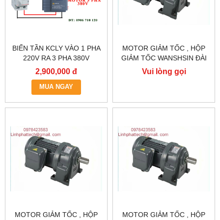
BIẾN TẦN KCLY VÀO 1 PHA
MOTOR GIẢM TỐC , HỘP
220V RA 3 PHA 380V
GIẢM TỐC WANSHSIN ĐÀI
0.75KW, BIẾN TẦN KCLY
LOAN GH40-2200-3S /
2,900,000 đ
Vui lòng gọi
KOC600-R75GT3-B
2.2KW 2200W 3HP
MUA NGAY
MOTOR GIẢM TỐC , HỘP
MOTOR GIẢM TỐC , HỘP