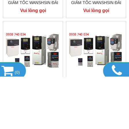
GIẢM TỐC WANSHSIN ĐÀI
GIẢM TỐC WANSHSIN ĐÀI
LOAN 1.5KW 1500W 2HP AC
LOAN 1.5KW 1500W 2HP AC
Vui lòng gọi
Vui lòng gọi
BA PHA 220 V / 380V
BA PHA 220 V / 380V
(
0
)
SỬA CHỮA INVETER
SỬA CHỮA INVETER
ALLEN-BRADLEY, SỬA
ALLEN-BRADLEY, SỬA
CHỮA ALLEN-BRADLEY
CHỮA ALLEN-BRADLEY
Vui lòng gọi
Vui lòng gọi
POWER FLEX 755
POWER FLEX 753
DANH MỤC SẢN PHẨM
SẢN PHẨM NỔI BẬT